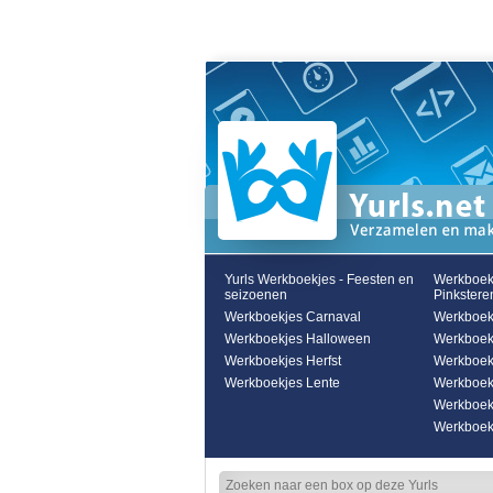
Yurls Werkboekjes - Feesten en
Werkboek
seizoenen
Pinkstere
Werkboekjes Carnaval
Werkboekj
Werkboekjes Halloween
Werkboek
Werkboekjes Herfst
Werkboek
Werkboekjes Lente
Werkboek
Werkboek
Werkboekj