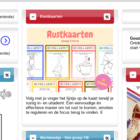
Rustkaarten
ertentie)
Goud
Ontde
start
tentie)
Volg met je vinger het lijntje op de kaart terwijl je
rustig in- en uitademt.
Een eenvoudige én
effectieve manier om tot rust te komen, emoties
te reguleren en de focus terug te vinden. €
Werkboekje - Sint groep 7/8