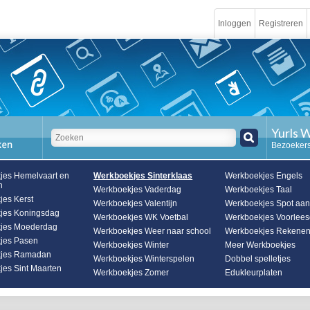
Inloggen
Registreren
Yurls 
Bezoekers
jes Hemelvaart en
Werkboekjes Sinterklaas
Werkboekjes Engels
n
Werkboekjes Vaderdag
Werkboekjes Taal
es Kerst
Werkboekjes Valentijn
Werkboekjes Spot aan
jes Koningsdag
Werkboekjes WK Voetbal
Werkboekjes Voorlee
jes Moederdag
Werkboekjes Weer naar school
Werkboekjes Rekene
jes Pasen
Werkboekjes Winter
Meer Werkboekjes
jes Ramadan
Werkboekjes Winterspelen
Dobbel spelletjes
es Sint Maarten
Werkboekjes Zomer
Edukleurplaten