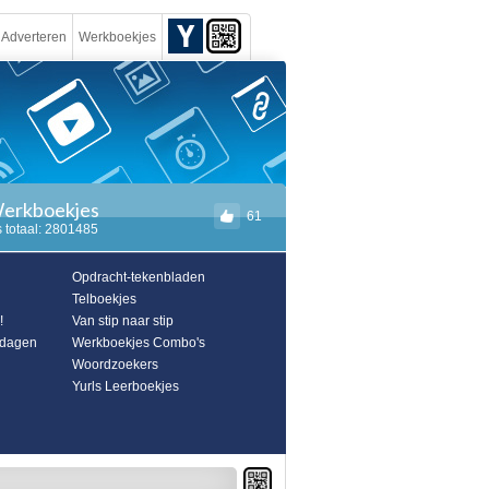
Adverteren
Werkboekjes
Werkboekjes
61
 totaal: 2801485
Opdracht-tekenbladen
Telboekjes
!
Van stip naar stip
sdagen
Werkboekjes Combo's
n
Woordzoekers
Yurls Leerboekjes