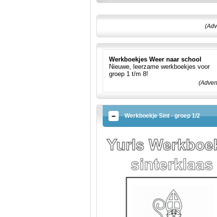
(Adv
Werkboekjes Weer naar school
Nieuwe, leerzame werkboekjes voor
groep 1 t/m 8!
(Adver
Werkboekje Sint - groep 1/2