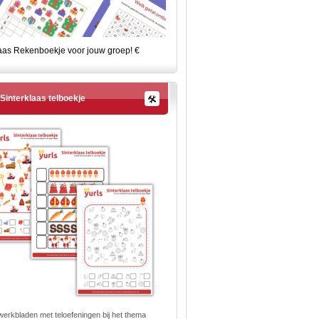
laas Rekenboekje voor jouw groep! €
Sinterklaas telboekje
erkbladen met teloefeningen bij het thema