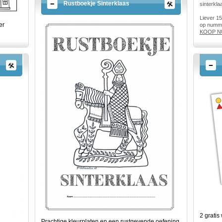
Rustboekje Sinterklaas
sinterkla
Liever 15
er
op numme
KOOP N
2 gratis
Prachtige kleurplaten en een rustgevende oefening